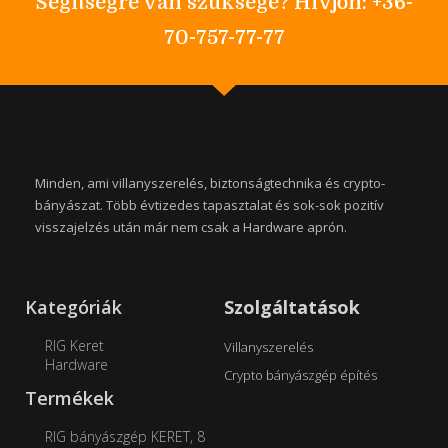
Segítségre van szüksége? Hívjon: +36-
70-757-77-77
Minden, ami villanyszerelés, biztonságtechnika és crypto-
bányászat. Több évtizedes tapasztalat és sok-sok pozitív
visszajelzés után már nem csak a Hardware aprón.
Kategóriák
Szolgáltatások
RIG Keret
Villanyszerelés
Hardware
Crypto bányászgép építés
Termékek
RIG bányászgép KERET, 8