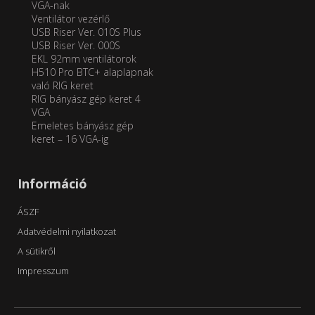
VGA-nak
Ventilátor vezérlő
USB Riser Ver. 010S Plus
USB Riser Ver. 000S
EKL 92mm ventilátorok
H510 Pro BTC+ alaplapnak
való RIG keret
RIG bányász gép keret 4
VGA
Emeletes bányász gép
keret – 16 VGA-ig
Információ
ÁSZF
Adatvédelmi nyilatkozat
A sütikről
Impresszum