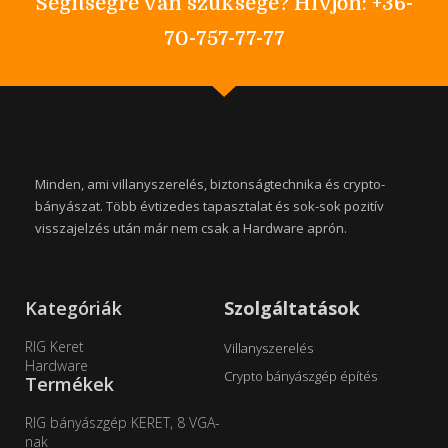
Segítségre van szüksége? Hívjon: +36-
70-757-77-77
Minden, ami villanyszerelés, biztonságtechnika és crypto-
bányászat. Több évtizedes tapasztalat és sok-sok pozitív
visszajelzés után már nem csak a Hardware aprón.
Kategóriák
Szolgáltatások
RIG Keret
Villanyszerelés
Hardware
Crypto bányászgép építés
Termékek
RIG bányászgép KERET, 8 VGA-
nak