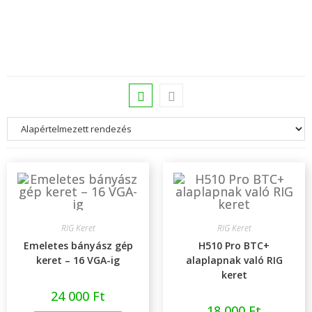
RIG Keret
RIG Keret
Emeletes bányász gép
H510 Pro BTC+
keret – 16 VGA-ig
alaplapnak való RIG
keret
24 000
Ft
18 000
Ft