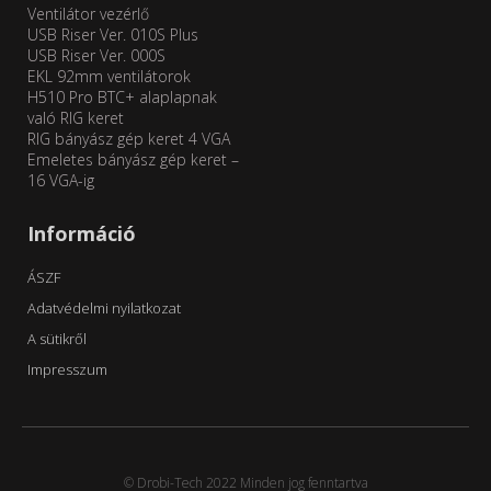
Ventilátor vezérlő
USB Riser Ver. 010S Plus
USB Riser Ver. 000S
EKL 92mm ventilátorok
H510 Pro BTC+ alaplapnak
való RIG keret
RIG bányász gép keret 4 VGA
Emeletes bányász gép keret –
16 VGA-ig
Információ
ÁSZF
Adatvédelmi nyilatkozat
A sütikről
Impresszum
© Drobi-Tech 2022 Minden jog fenntartva