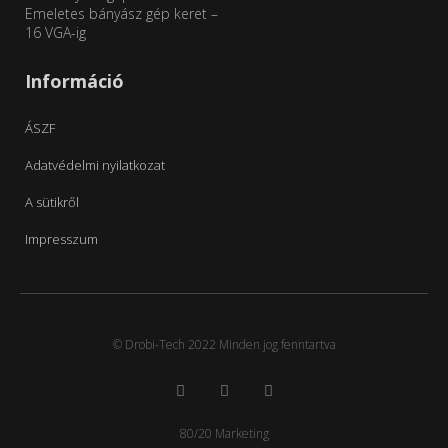
Emeletes bányász gép keret –
16 VGA-ig
Információ
ÁSZF
Adatvédelmi nyilatkozat
A sütikről
Impresszum
© Drobi-Tech 2022 Minden jog fenntartva
80/20 Marketing