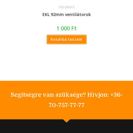
Hardware
EKL 92mm ventilátorok
1 000
Ft
Kosárba teszem
Segítségre van szüksége? Hívjon: +36-
70-757-77-77