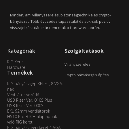
Minden, ami villanyszerelés, biztonságtechnika és crypto-
bányászat. Több évtizedes tapasztalat és sok-sok pozitív
visszajelzés után már nem csak a Hardware aprón.
Kategóriák
Szolgáltatások
RIG Keret
Villanyszerelés
Hardware
Termékek
Crypto bányászgép építés
RIG bányászgép KERET, 8 VGA-
nak
Ventilátor vezérlő
USB Riser Ver. 010S Plus
USB Riser Ver. 000S
EKL 92mm ventilátorok
H510 Pro BTC+ alaplapnak
való RIG keret
RIG bányász gép keret 4 VGA