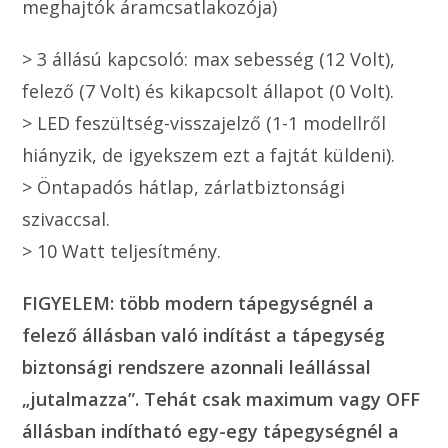
meghajtók áramcsatlakozója)
> 3 állású kapcsoló: max sebesség (12 Volt),
felező (7 Volt) és kikapcsolt állapot (0 Volt).
> LED feszültség-visszajelző (1-1 modellről
hiányzik, de igyekszem ezt a fajtát küldeni).
> Öntapadós hátlap, zárlatbiztonsági
szivaccsal.
> 10 Watt teljesítmény.
FIGYELEM: több modern tápegységnél a
felező állásban való indítást a tápegység
biztonsági rendszere azonnali leállással
„jutalmazza”. Tehát csak maximum vagy OFF
állásban indítható egy-egy tápegységnél a